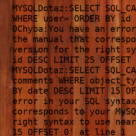
MYSQLDotaz:SELECT SQL_CA
WHERE user= ORDER BY id 
0Chyba:You have an error
the manual that correspo
version for the right sy
id DESC LIMIT 25 OFFSET 
MYSQLDotaz:SELECT SQL_CA
comments WHERE object_ty
BY date DESC LIMIT 15 O
error in your SQL synta
corresponds to your MySQ
right syntax to use near
15 OFFSET 0' at line 1