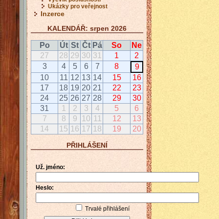
Ukázky pro veřejnost
Inzerce
KALENDÁŘ: srpen 2026
Po
Út
St
Čt
Pá
So
Ne
27
28
29
30
31
1
2
3
4
5
6
7
8
9
10
11
12
13
14
15
16
17
18
19
20
21
22
23
24
25
26
27
28
29
30
31
1
2
3
4
5
6
7
8
9
10
11
12
13
14
15
16
17
18
19
20
PŘIHLÁŠENÍ
Už. jméno:
Heslo:
Trvalé přihlášení