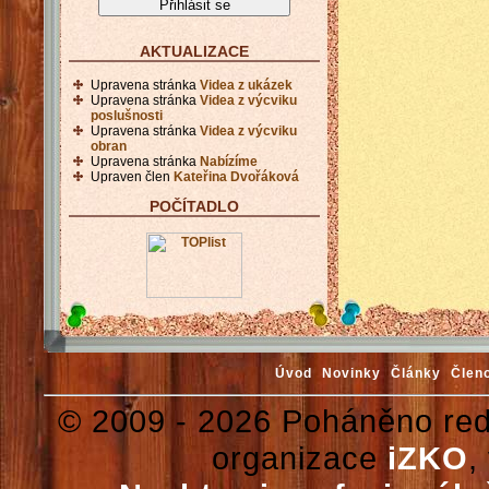
AKTUALIZACE
Upravena stránka
Videa z ukázek
Upravena stránka
Videa z výcviku
poslušnosti
Upravena stránka
Videa z výcviku
obran
Upravena stránka
Nabízíme
Upraven člen
Kateřina Dvořáková
POČÍTADLO
Úvod
Novinky
Články
Člen
© 2009 - 2026 Poháněno re
organizace
iZKO
,