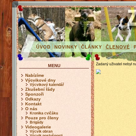
ÚVOD
NOVINKY
ČLÁNKY
ČLENOVÉ
Zadaný uživatel nebyl n
MENU
Nabízíme
Výcvikové dny
Výcvikový kalendář
Zkušební řády
Sponzoři
Odkazy
Kontakt
O nás
Kronika cvičáku
Pouze pro členy
Brigády
Videogalerie
Výcvik obran
Výcvik poslušnosti