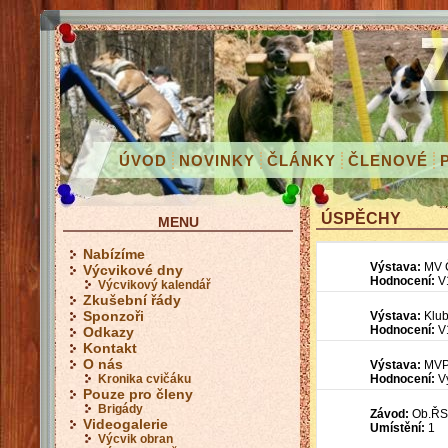
ÚVOD
NOVINKY
ČLÁNKY
ČLENOVÉ
ÚSPĚCHY
MENU
Nabízíme
Výstava:
MV Č
Výcvikové dny
Hodnocení:
V
Výcvikový kalendář
Zkušební řády
Sponzoři
Výstava:
Klub
Hodnocení:
V
Odkazy
Kontakt
O nás
Výstava:
MVP
Hodnocení:
V
Kronika cvičáku
Pouze pro členy
Brigády
Závod:
Ob.ŘSC
Videogalerie
Umístění:
1
Výcvik obran