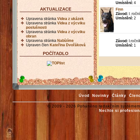
Umístění:
4
AKTUALIZACE
Finn
Závod:
I. roč
Umístění:
2
Upravena stránka
Videa z ukázek
Upravena stránka
Videa z výcviku
poslušnosti
Upravena stránka
Videa z výcviku
obran
Upravena stránka
Nabízíme
Závod:
I.ročn
Upraven člen
Kateřina Dvořáková
Umístění:
1
POČÍTADLO
Úvod
Novinky
Články
Člen
© 2009 - 2026 Poháněno redakčním systémem
Nechte si profesion