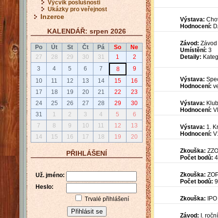
Výcvik poslušnosti
Ukázky pro veřejnost
Inzerce
Výstava:
Chov
Hodnocení:
D
KALENDÁŘ: srpen 2026
Závod:
Závod 
Po
Út
St
Čt
Pá
So
Ne
Umístění:
3
Detaily:
Kateg
27
28
29
30
31
1
2
3
4
5
6
7
9
8
Výstava:
Speci
10
11
12
13
14
15
16
Hodnocení:
v
17
18
19
20
21
22
23
Výstava:
Klub
24
25
26
27
28
29
30
Hodnocení:
V
31
1
2
3
4
5
6
7
8
9
10
11
12
13
Výstava:
1. K
Hodnocení:
V1
14
15
16
17
18
19
20
Zkouška:
ZZ
PŘIHLÁŠENÍ
Počet bodů:
4
Zkouška:
ZO
Už. jméno:
Počet bodů:
9
Heslo:
Zkouška:
IPO 
Trvalé přihlášení
Závod:
I. roč