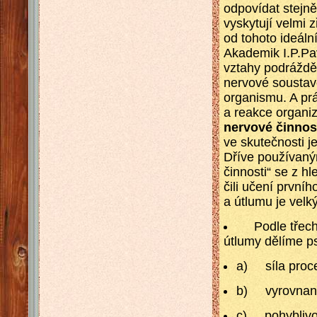
odpovídat stejně
vyskytují velmi 
od tohoto ideáln
Akademik I.P.Pa
vztahy podrážděn
nervové soustav
organismu. A pr
a reakce organi
nervové činnos
ve skutečnosti je
Dříve používaný
činnosti“ se z h
čili učení prvn
a útlumu je velk
Podle třech z
útlumy dělíme psy
a) síla proce
b) vyrovnano
c) pohyblivos