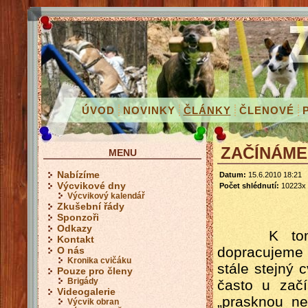
ÚVOD
NOVINKY
ČLÁNKY
ČLENOVÉ
ZAČÍNÁME C
MENU
Nabízíme
Datum:
15.6.2010 18:21
Výcvikové dny
Počet shlédnutí:
10223x
Výcvikový kalendář
Zkušební řády
Sponzoři
Odkazy
K tomuto 
Kontakt
dopracujeme
O nás
Kronika cvičáku
stále stejný 
Pouze pro členy
Brigády
často u zač
Videogalerie
„prasknou ne
Výcvik obran