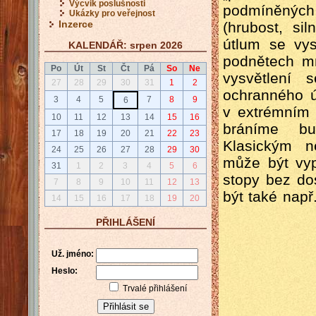
Výcvik poslušnosti
podmíněných
Ukázky pro veřejnost
Inzerce
(hrubost, si
útlum se vys
KALENDÁŘ: srpen 2026
podnětech mn
Po
Út
St
Čt
Pá
So
Ne
vysvětlení 
27
28
29
30
31
1
2
ochranného 
3
4
5
7
8
9
6
v extrémním 
10
11
12
13
14
15
16
bráníme bu
17
18
19
20
21
22
23
Klasickým n
24
25
26
27
28
29
30
může být vyp
31
1
2
3
4
5
6
stopy bez do
7
8
9
10
11
12
13
být také nap
14
15
16
17
18
19
20
PŘIHLÁŠENÍ
Už. jméno:
Heslo:
Trvalé přihlášení