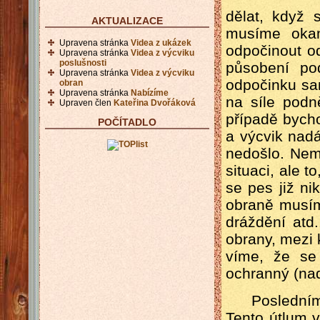
dělat, když
AKTUALIZACE
musíme okam
Upravena stránka
Videa z ukázek
odpočinout o
Upravena stránka
Videa z výcviku
poslušnosti
působení po
Upravena stránka
Videa z výcviku
odpočinku sa
obran
Upravena stránka
Nabízíme
na síle podn
Upraven člen
Kateřina Dvořáková
případě bych
POČÍTADLO
a výcvik nadá
nedošlo. Nem
situaci, ale t
se pes již ni
obraně musím
dráždění atd
obrany, mezi 
víme, že se
ochranný (nad
Posledním 
Tento útlum v