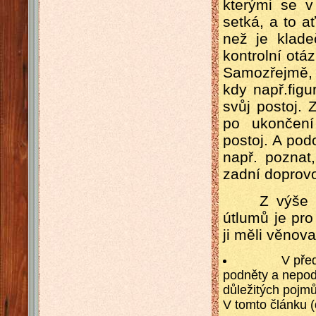
kterými se v
setká, a to a
než je klade
kontrolní otá
Samozřejmě, 
kdy např.figu
svůj postoj. 
po ukončení
postoj. A pod
např. poznat
zadní doprovo
Z výše uved
útlumů je pro
ji měli věnov
V předchozí
podněty a nepod
důležitých pojm
V tomto článku (