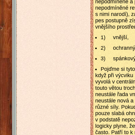
nepodmíněné a 
nepodmíněné refl
s nimi narodí), 
pes postupně zí
vnějšího prostře
1) vnější,
2) ochranný (
3) spánkový
Pojďme si tyto
když při výcviku
vyvolá v centrál
touto větou troc
neustále řada vn
neustále nová a
různé síly. Poku
pouze slabá ohni
v podstatě nepo
logicky plyne, ž
často. Patří to 