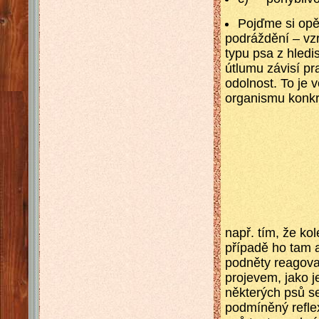
Pojďme si opět
podráždění – vzr
typu psa z hledi
útlumu závisí pr
odolnost. To je v
organismu konkr
např. tím, že k
případě ho tam a
podněty reagovat
projevem, jako 
některých psů se
podmíněný reflex