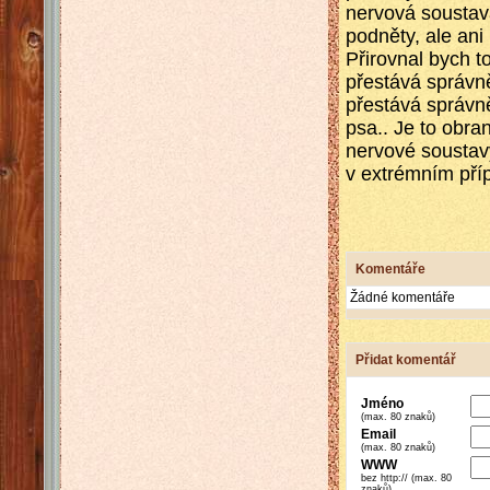
nervová soustava
podněty, ale
ani 
Přirovnal bych t
přestává správně
přestává správn
psa.. Je to obr
nervové soustav
v extrémním př
Komentáře
Žádné komentáře
Přidat komentář
Jméno
(max. 80 znaků)
Email
(max. 80 znaků)
WWW
bez http:// (max. 80
znaků)