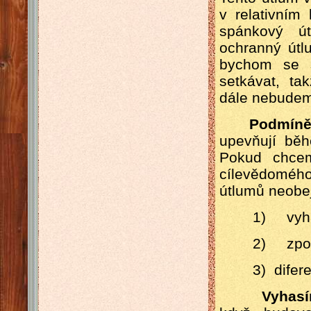
v relativním
spánkový ú
ochranný útl
bychom se 
setkávat, ta
dále nebudem
Podmíněn
upevňují běh
Pokud chcem
cílevědomého
útlumů neobe
1) vyha
2) zpo
3) difer
Vyhasínaj