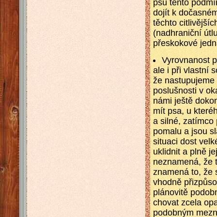
psů tento podmí
dojít k dočasné
těchto citlivější
(nadhraniční útlu
přeskokové jedn
Vyrovnanost pr
ale i při vlastní
že nastupujeme 
poslušnosti v ok
námi ještě dok
mít psa, u které
a silné, zatímco
pomalu a jsou s
situaci dost vel
uklidnit a plně j
neznamená, že ta
znamená to, že s
vhodně přizpůso
plánovitě podobn
chovat zcela op
podobným mezním