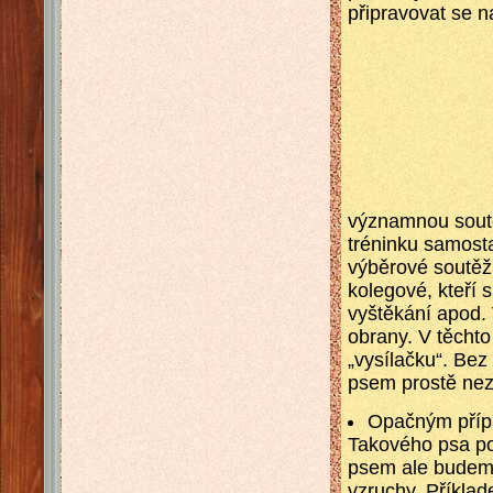
připravovat se n
významnou soutěž
tréninku samosta
výběrové soutěži
kolegové, kteří s
vyštěkání apod. 
obrany. V těchto
„vysílačku“. Be
psem prostě nez
Opačným přípa
Takového psa po
psem ale budeme
vzruchy. Příklad