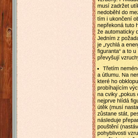
musí zadržet utík
nedoběhl do mezn
tím i ukončení o
nepřekoná tuto h
že automaticky
Jedním z požada
je „rychlá a ene
figuranta“ a to 
převyšují vzruch
Třetím neméně
a útlumu. Na ne
které ho obklopu
probíhajícím výc
na cviky „pokus 
nejprve hlídá fi
útěk (musí nasta
zůstane stát, pe
následuje přepad
pouštění (nastáv
pohyblivosti vzr