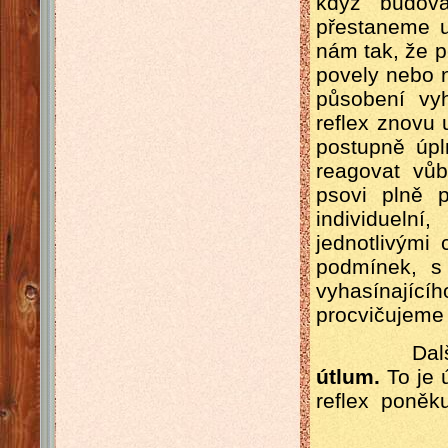
když budova
přestaneme u
nám tak, že 
povely nebo 
působení vy
reflex znovu
postupně úp
reagovat vů
psovi plně p
individueln
jednotlivými
podmínek, s
vyhasínajíc
procvičujeme
Dalším ne
útlum.
To je 
reflex poněk