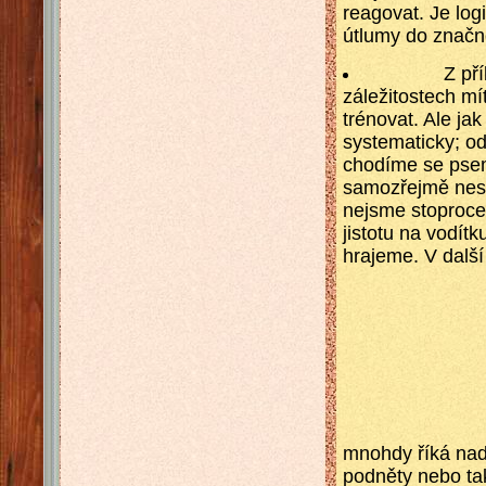
reagovat. Je log
útlumy do značné
Z příkladu j
záležitostech mí
trénovat. Ale ja
systematicky; o
chodíme se psem
samozřejmě nest
nejsme stoprocen
jistotu na vodít
hrajeme. V další
mnohdy říká nadh
podněty nebo tak