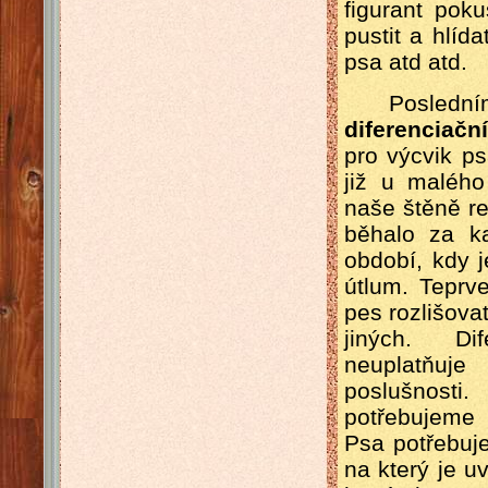
figurant pok
pustit a hlíd
psa atd atd.
Posledním, 
diferenciační
pro výcvik p
již u malého
naše štěně re
běhalo za k
období, kdy j
útlum. Teprv
pes rozlišova
jiných. Di
neuplatňu
poslušnost
potřebujeme 
Psa potřebuje
na který je u