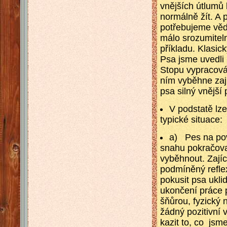
vnějších útlumů 
normálně žít. A 
potřebujeme vědě
málo srozumiteln
příkladu. Klasic
Psa jsme uvedli 
Stopu vypracová
ním vyběhne zaj
psa silný vnější
V podstatě lze
typické situace:
a) Pes na pov
snahu pokračova
vyběhnout. Zajíc
podmíněný refle
pokusit psa ukli
ukončení práce p
šňůrou, fyzický 
žádný pozitivní
kazit to, co jsme