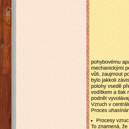
pohybovému apar
mechanickými po
vůli, zaujmout p
bylo jakkoli záv
polohy vsedě př
vodítkem a tlak 
podnět vyvolávaj
Vzruch v centrál
Proces uhasíná
Procesy vzruc
To znamená, že 