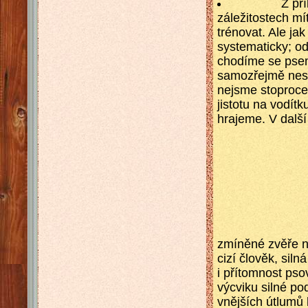
Z příkladu j
záležitostech mí
trénovat. Ale ja
systematicky; o
chodíme se psem
samozřejmě nest
nejsme stoprocen
jistotu na vodít
hrajeme. V další
zmíněné zvěře na
cizí člověk, sil
i přítomnost ps
výcviku silné po
vnějších útlumů