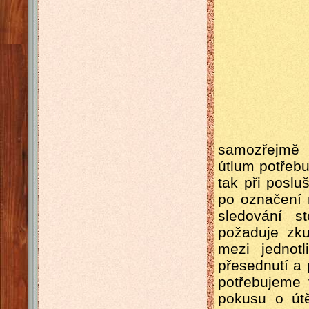
samozřejmě 
útlum potřebu
tak při poslu
po označení
sledování s
požaduje zku
mezi jednot
přesednutí a
potřebujeme 
pokusu o út