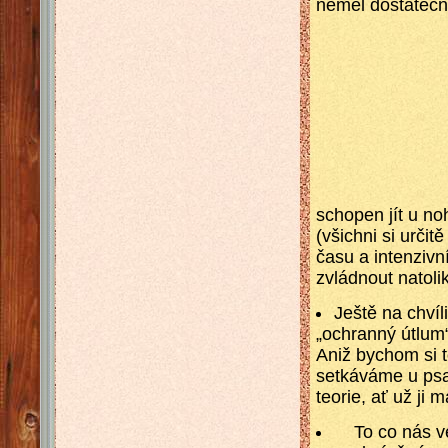
neměl dostatečn
schopen jít u no
(všichni si urči
času a intenzivn
zvládnout natoli
Ještě na chvíl
„ochranný útlum“
Aniž bychom si 
setkáváme u psa
teorie, ať už ji
To co nás ve 