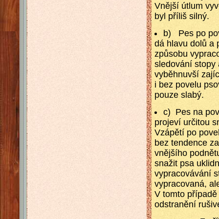
Vnější útlum vy
byl příliš silný.
b) Pes po pov
dá hlavu dolů a 
způsobu vypraco
sledování stopy 
vyběhnuvší zají
i bez povelu ps
pouze slabý.
c) Pes na pov
projeví určitou 
Vzápětí po povel
bez tendence za
vnějšího podnět
snažit psa uklid
vypracovávání s
vypracovaná, al
V tomto případě
odstranění rušiv