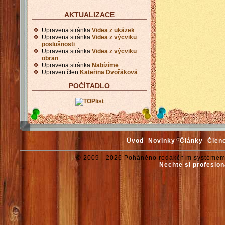
AKTUALIZACE
Upravena stránka
Videa z ukázek
Upravena stránka
Videa z výcviku
poslušnosti
Upravena stránka
Videa z výcviku
obran
Upravena stránka
Nabízíme
Upraven člen
Kateřina Dvořáková
POČÍTADLO
Úvod
Novinky
Články
Člen
© 2009 - 2026 Poháněno redakčním systémem
Nechte si profesion