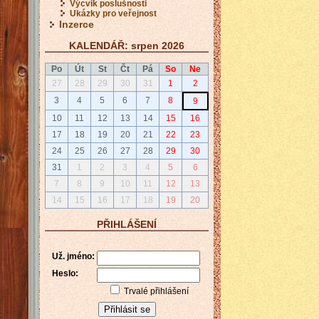
Výcvik poslušnosti
Ukázky pro veřejnost
Inzerce
KALENDÁŘ: srpen 2026
Po
Út
St
Čt
Pá
So
Ne
27
28
29
30
31
1
2
3
4
5
6
7
8
9
10
11
12
13
14
15
16
17
18
19
20
21
22
23
24
25
26
27
28
29
30
31
1
2
3
4
5
6
7
8
9
10
11
12
13
14
15
16
17
18
19
20
PŘIHLÁŠENÍ
Už. jméno:
Heslo:
Trvalé přihlášení