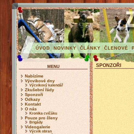
ÚVOD
NOVINKY
ČLÁNKY
ČLENOVÉ
SPONZOŘI
MENU
Nabízíme
Výcvikové dny
Výcvikový kalendář
Zkušební řády
Sponzoři
Odkazy
Kontakt
O nás
Kronika cvičáku
Pouze pro členy
Brigády
Videogalerie
Výcvik obran