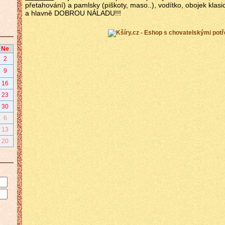
přetahování) a pamlsky (piškoty, maso..), vodítko, obojek klas
a hlavně DOBROU NÁLADU!!!
Ne
2
9
16
23
30
6
13
20