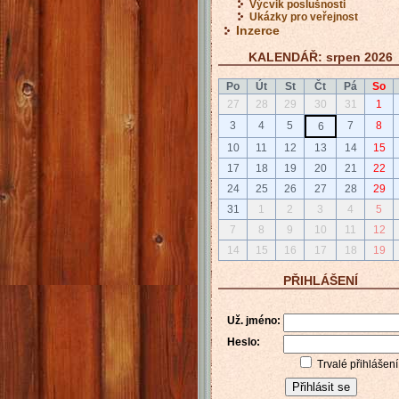
Výcvik poslušnosti
Ukázky pro veřejnost
Inzerce
KALENDÁŘ: srpen 2026
Po
Út
St
Čt
Pá
So
27
28
29
30
31
1
3
4
5
7
8
6
10
11
12
13
14
15
17
18
19
20
21
22
24
25
26
27
28
29
31
1
2
3
4
5
7
8
9
10
11
12
14
15
16
17
18
19
PŘIHLÁŠENÍ
Už. jméno:
Heslo:
Trvalé přihlášení