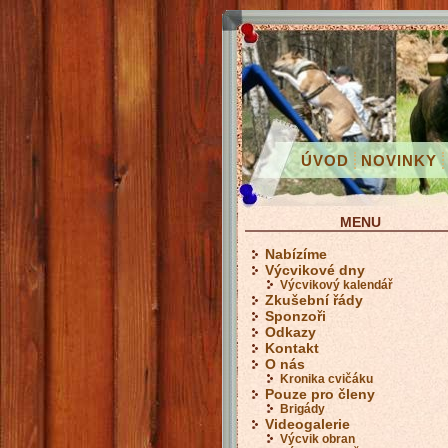
ÚVOD
NOVINKY
MENU
Nabízíme
Výcvikové dny
Výcvikový kalendář
Zkušební řády
Sponzoři
Odkazy
Kontakt
O nás
Kronika cvičáku
Pouze pro členy
Brigády
Videogalerie
Výcvik obran