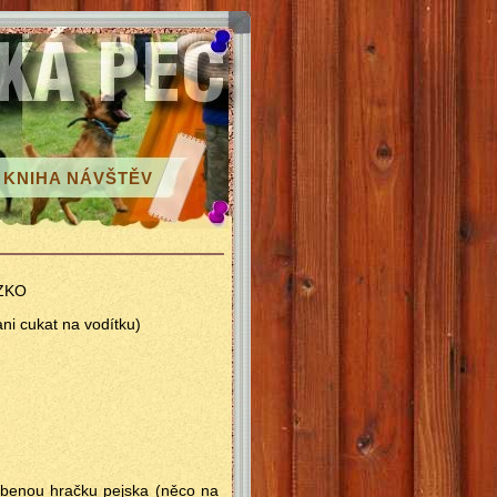
KNIHA NÁVŠTĚV
 ZKO
ni cukat na vodítku)
íbenou hračku pejska (něco na