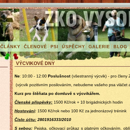
ČLÁNKY
ČLENOVÉ
PSI
ÚSPĚCHY
GALERIE
BLOG
VÝCVIKOVÉ DNY
Ne
: 10:00 - 12:00
Poslušnost
(všestranný výcvik) - pro členy
(výcvik pozitivním posilováním, nebudeme vašeho psa vláčet a
Kurz pro štěňata po domluvě s výcvikářem.
Členské příspěvky:
1500 Kč/rok + 10 brigádnických hodin
Hostování
:
1500 Kč/rok nebo 100 Kč za jednorázový trénink
Číslo účtu:
2801916333/2010
S sebou
:
Pejska, očkovací průkaz s platným očkováním, obl