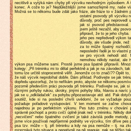
necitlivě a vytýká nám chyby při výcviku nevhodným způsobem. A to
konec. A cože to je? Nejdůležitější jsme samozřejmě my, naše vla
Možná se to někomu bude zdát jako fráze, ale fráze to v žádném p
ostatní psovody při výcviku 
důvody, proč pes neprovedl u
jak si psovod představoval.
jsem ještě nezažil, aby psovo
připravil, že to je jeho chyb
jeho pes nepředvedl výkon ta
důvody, ale všude jinde, než
za to může špatný rozhodčí
neposlední řadě je to vlastní 
se pro výcvik nehodí atd. N
nemohou někdy nastat, ale t
výkon psa můžeme sami. Prostě jsme psa špatně připravili. Mnozí 
kolegy: „Při tréninku mi to dělal perfektně a jak je na závodech, ta
tomu lze určitě stoprocentně věřit. Jenomže co to značí?? Opět to,
že náš výcvik neprobíhal dobře. Dám příklad. Podívejte se jak trén
dopředu upozorňuji, že to neříkám proto, abyste se někomu posmíva
pozorně především práci psovoda při tréninku. Podívejte se, jak 
různými pohyby rukou, úkroky, jinými pohyby těla, hlavou a navíc j
jak se u „odkládaček“ za pohybu připozastavuje atd. atd. Pak doty
soutěž, kde si na poslední chvíli uvědomí, že se vyžaduje po
požaduje pořadové vystupování. V ten moment se začne chovat 
najednou je po perfektním výkonu. Pes tuto změnu v chování 
správně pochopit a proto cvičí úplně jinak než v tréninku. Někdy d
„necvičení“ nebo špatného cvičení je také závislá podle metody, 
jsme více používali nepříjemné podněty ve výcviku, tím dříve pes 
psa tzv. může – tj. při tréninku a kdy na psa nemůže – tj. na z
rozeznává tyto situace a negativně na ně reaguje, pak se těžko t