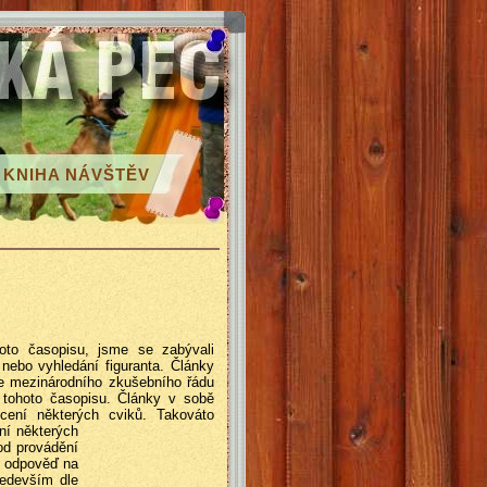
KNIHA NÁVŠTĚV
oto časopisu, jsme se zabývali
nebo vyhledání figuranta. Články
le mezinárodního zkušebního řádu
 tohoto časopisu. Články v sobě
cení některých cviků. Takováto
ní některých
od provádění
ké odpověď na
ředevším dle