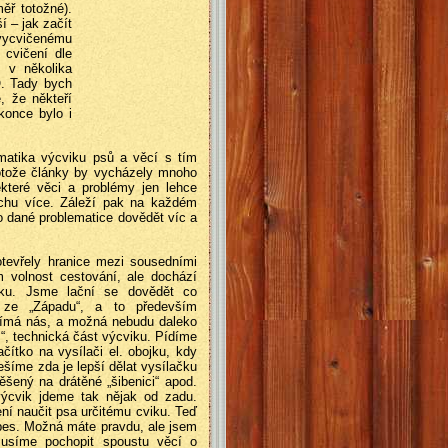
ěř totožné).
í – jak začít
 vycvičenému
 cvičení dle
m v několika
O. Tady bych
, že někteří
konce bylo i
matika výcviku psů a věcí s tím
rotože články by vycházely mnoho
které věci a problémy jen lehce
ochu více. Záleží pak na každém
 o dané problematice dovědět víc a
otevřely hranice mezi sousedními
 volnost cestování, ale dochází
iku. Jsme lační se dovědět co
 ze „Západu“, a to především
jímá nás, a možná nebudu daleko
m“, technická část výcviku. Pídíme
ítko na vysílači el. obojku, kdy
šíme zda je lepší dělat vysílačku
šený na drátěné „šibenici“ apod.
ýcvik jdeme tak nějak od zadu.
ní naučit psa určitému cviku. Teď
í pes. Možná máte pravdu, ale jsem
musíme pochopit spoustu věcí o