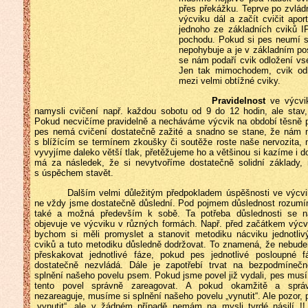
přes překážku. Teprve po zvlád
výcviku dál a začít cvičit apo
jednoho ze základních cviků I
pochodu. Pokud si pes neumí s
nepohybuje a je v základním po
se nám podaří cvik odložení vs
Jen tak mimochodem, cvik od
mezi velmi obtížné cviky.
Pravidelnost
ve výcvik
namysli cvičení např. každou sobotu od 9 do 12 hodin, ale stav,
Pokud necvičíme pravidelně a necháváme výcvik na období těsně 
pes nemá cvičení dostatečně zažité a snadno se stane, že nám 
s blížícím se termínem zkoušky či soutěže roste naše nervozita,
vyvyjíme daleko větší tlak, přetěžujeme ho a většinou si kazíme i 
má za následek, že si nevytvoříme dostatečně solidní základy
s úspěchem stavět.
Dalším velmi důležitým předpokladem úspěšnosti ve výcv
ne vždy jsme dostatečně důslední. Pod pojmem důslednost rozumím
také a možná
především k sobě. Ta potřeba důslednosti se 
objevuje ve výcviku v různých formách. Např. před začátkem výcv
bychom si měli promyslet a stanovit metodiku nácviku jednotliv
cviků a tuto metodiku důsledně dodržovat. To znamená, že nebud
přeskakovat jednotlivé fáze, pokud pes jednotlivé posloupné f
dostatečně nezvládá. Dále je zapotřebí trvat na bezpodmíneč
splnění našeho povelu psem. Pokud jsme povel již vydali, pes musí
tento povel správně zareagovat. A pokud okamžitě a sprá
nezareaguje, musíme si splnění našeho povelu „vynutit“. Ale pozor, p
„vynutit“, ale v žádném případě nemám na mysli tvrdé násilí !!