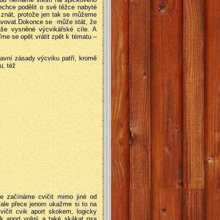
echce podělit o své těžce nabyté
ie znát, protože jen tak se můžeme
ravovat.Dokonce se může stát, že
e vysněné výcvikářské cíle. A
me se opět vrátit zpět k tématu –
avní zásady výcviku patří, kromě
iku, též
e začínáme cvičit mimo jiné od
 ale přece jenom ukažme si to na
ičit cvik aport skokem, logicky
k aport volný a také skákat psa