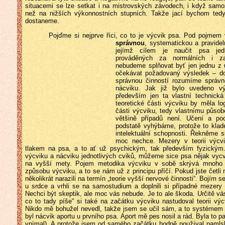
situacemi se lze setkat i na mistrovských závodech, i když sam
než na nižších výkonnostních stupních. Takže jací bychom ted
dostaneme.
Pojďme si nejprve říci, co to je výcvik psa. Pod pojme
správnou
,
systematickou a pravide
jejímž cílem je naučit psa je
prováděných za normálních i z
nebudeme splňovat byť jen jednu 
očekávat požadovaný výsledek – do
správnou činností rozumíme správn
nácviku. Jak již bylo uvedeno v
především jen ta vlastní technická
teoretické části výcviku by měla lo
části výcviku, tedy vlastnímu půso
většině případů není. Učení a po
podstatě vyhýbáme, protože to klad
intelektuální schopnosti. Řekněme s
moc nechce. Mezery v teorii výcv
tlakem na psa, a to ať už psychickým, tak především fyzický
výcviku a nácviku jednotlivých cviků, můžeme sice psa nějak vycv
na vyšší mety. Pojem metodika výcviku v sobě skrývá mnoho 
způsobu výcviku, a to se nám už z principu příčí. Pokud jste četli
několikrát narazili na termín „teorie vyšší nervové činnosti“. Bojím s
u srdce a vrhli se na samostudium a doplnili si případné mezer
Nechci být skeptik, ale moc vás nebude. Je to ale škoda. Určitě vá
co to tady píše“ si také na začátku výcviku nastudoval teorii vý
Nikdo mě bohužel nevedl, takže jsem se učil sám, a to systéme
byl nácvik aportu u prvního psa. Aport mě pes nosil a rád. Byla to p
vnímal). A protože jsem od samého začátku hodně používal pamlsk