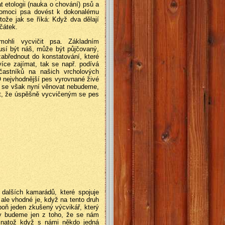
 etologii (nauka o chování) psů a
pomoci psa dovést k dokonalému
ože jak se říká: Když dva dělají
čátek.
ohli vycvičit psa. Základním
sí být náš, může být půjčovaný,
zabřednout do konstatování, které
íce zajímat, tak se např. podívá
astníků na našich vrcholových
O nejvhodnější pes vyrovnané živé
pů se však nyní věnovat nebudeme,
t, že úspěšně
vycvičeným se pes
 dalších kamarádů, které spojuje
 ale vhodné je, když na tento druh
poň jeden zkušený výcvikář, který
dy budeme jen z toho, že se nám
 natož když s námi někdo jedná