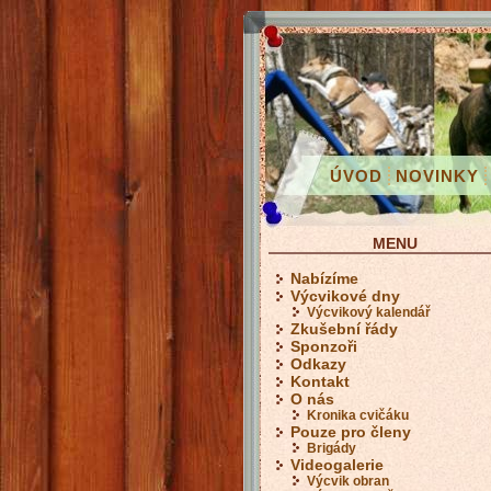
ÚVOD
NOVINKY
MENU
Nabízíme
Výcvikové dny
Výcvikový kalendář
Zkušební řády
Sponzoři
Odkazy
Kontakt
O nás
Kronika cvičáku
Pouze pro členy
Brigády
Videogalerie
Výcvik obran