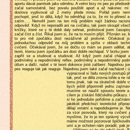
aportu
dávat pamlsek jako odměnu. A velmi brzy mi pes po předsedn
začal samostatně, bez povelu pouštět aport a až nakonec mi
doslova vyplivoval už 2 metry přede mnou. Pořád jsem nem
pochopit, proč to dělá, když ho odměňuji za to, že mi to přinesl a
zatím….. Nemohl jsem na ten můj problém najít žádnou racioná
odpověď. Když mi neporadili ani na cvičáku, tak jsem skoupil všec
knížky, které se v té době daly sehnat, prolistoval jsem časopis
začal číst a číst. Říkal jsem si, že na to musím přijít. Přiznám se, b
to pro mě zpočátku dost nezáživné až protivné. Očekával j
jednoduchou odpověď na můj problém a spíše v oblasti techn
cvičení. Očekával jsem, že se dočtu co mám se psem udělat, a
teorii, kterou jsem zpočátku ani dost dobře nechápal. V brzku jsem 
zapřít se a studovat a studovat. Až když jsem začal chápat a
podmíněný a nepodmíněný reflex, podmíněný a nepodmíněný podnět
útlum a další, našel v té teorii dokonce jisté zalíbení. Najednou 
pes reaguje tak jak reaguje. Najednou jsem také začal nacházet i ú
vypracoval si řadu nových postupů p
tak, proč se dělá zrovna tohle a ne n
tomu jinak, tak na skutečně dobře 
bych ještě připomněl jednu zajímav
musíme se naučit spoustu teorie a
cílem je získání řidičského průkazu.
si ho jednoduše pořídíme a začínáme
jakékoli předchozí teoretické přípr
dělají ostatní a napodobujeme je. 
za vzor psovoda, který na cvičení ps
myslíme, že to je ten správný výcv
máme možnost pozorovat špičkového 
umí a je ochoten nám poradit, pak j
…. Většinou se to ale odvíjí jinak.