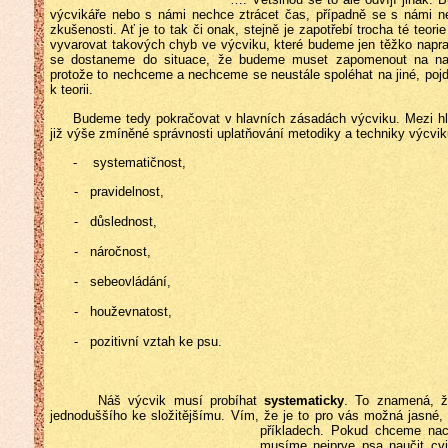
výcvikáře nebo s námi nechce ztrácet čas, případně se s námi n
zkušenosti. Ať je to tak či onak, stejně je zapotřebí trocha té teor
vyvarovat takových chyb ve výcviku, které budeme jen těžko nap
se dostaneme do situace, že budeme muset zapomenout na naš
protože to nechceme a nechceme se neustále spoléhat na jiné, pojď
k teorii.
Budeme tedy pokračovat v hlavních zásadách výcviku. Mezi hl
již výše zmíněné správnosti uplatňování metodiky a techniky výcv
- systematičnost,
-
pravidelnost,
-
důslednost,
-
náročnost,
-
sebeovládání,
-
houževnatost,
-
pozitivní vztah ke psu.
Náš výcvik musí probíhat
systematicky
. To znamená, ž
jednoduššího ke složitějšímu. Vím, že je to pro vás možná jasné,
příkladech. Pokud
chceme nacv
musíme nejprve psa naučit cvi