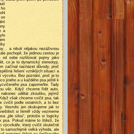
utí
 ho
ohl
 on
lní
hny
y a
ylo
sem
iky
by… a nikoli nějakou nezáživnou
ale pochopil, že jedinou cestou je
 od sebe rozlišovat pojmy jako
, co je to dynamický stereotyp,
jsem začínal nacházet důvody, proč
spěšná řešení vzniklých situací a
ři výcviku. Bez poznání, proč
je to
ěco jiného a u každého psa ještě k
vycvičeného psa zapomeňte. Tady
ou věc. Když chceme řídit auto,
 nakonec udělat zkoušku, jejímž
 Když však chceme cvičit psa, tak
 cvičit podle ostatních, a to bez
avy. Vesměs jen okukujeme jak to
Naneštěstí si téměř vždy vezmeme
a „jde silou“, protože si logicky
ik psa. Pokud máme to štěstí, že
výcvikáře, který cvičit skutečně
e to samozřejmě velká výhoda, ale
 Buď nemáme štěstí na špičkového