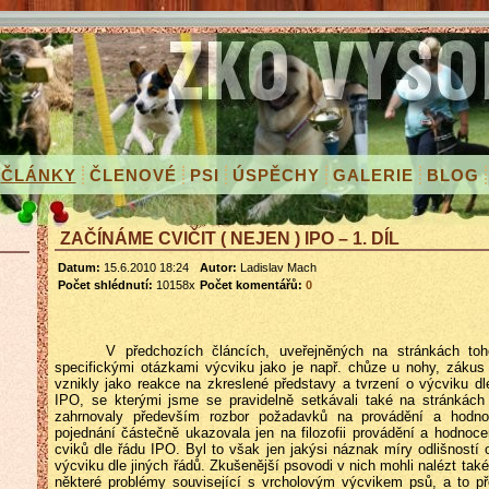
ČLÁNKY
ČLENOVÉ
PSI
ÚSPĚCHY
GALERIE
BLOG
ZAČÍNÁME CVIČIT ( NEJEN ) IPO – 1. DÍL
Datum:
15.6.2010 18:24
Autor:
Ladislav Mach
Počet shlédnutí:
10158x
Počet komentářů:
0
V předchozích článcích, uveřejněných na stránkách toh
specifickými otázkami výcviku jako je např. chůze u nohy, zákus 
vznikly jako reakce na zkreslené představy a tvrzení o výcviku d
IPO, se kterými jsme se pravidelně setkávali také na stránkách
zahrnovaly především rozbor požadavků na provádění a hodno
pojednání částečně ukazovala jen na
filozofii provádění a hodnoce
cviků dle řádu IPO. Byl to však jen jakýsi náznak míry odlišností 
výcviku dle jiných řádů. Zkušenější psovodi v nich mohli nalézt ta
některé problémy související s vrcholovým výcvikem psů, a to p