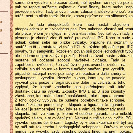
samotném výcviku, o procesu učení, měli bychom co nejvíce poznat
pak se teprve můžeme zajímat o různé finesy, které mohou na
provedení cviku. Tady znovu musím zdůraznit slůvko „mohou“, prot
totéž, není to nikdy totéž. No nic, znovu pojďme na ten slibovaný za
k
ku
Je řada předpokladů, které musí nastat, abychom m
předpokladem je mít vhodného psa. Pes nakonec vlastně ani nemu
ku
ale přece jenom je nejlepší mít psa vlastního. Nechtěl bych tady 
plemeno je vhodné více či méně pro cvičení IPO. Koho to bude v
jednak kolem sebe na blízké cvičáky, případně na seznam úč
vá
soutěžích či na mistrovství světa FCI. V každém případě je pro IP
povahy, tzv. sangvinik. Rozdělení povah psů podle jednotlivých ty
ale budeme se jimi zabývat později. Hned na úvod musím zdůrazni
nestane při občasné sobotní návštěvě cvičáku. Tady je
zapotřebí si uvědomit, že návštěva organizovaného cvičení na
cvičáku slouží pouze ke kontrole našeho snažení psa vycvičit,
případně načerpat nové poznatky o metodice a další směry a
posloupnosti výcviku. Neznám nikoho, komu by se povedlo
vycvičit psa pouze v organizované době na cvičišti. Z toho
vyplývá, že kromě vhodného psa potřebujeme mít také
dostatek času na výcvik. Zkoušky IPO 1 až 3 jsou zkoušky
všestranné, kde máme kromě poslušnosti, také stopu a obranu.
Z toho logicky vyplývá, že budeme potřebovat také schopné,
odborně zdatné pomocníky – šlapače a figuranta či figuranty.
Nejlepší je samozřejmě stav, kdy se s vámi dá dohromady malá
skupinka lidí, ve které je kromě vhodného figuranta také několik
společný zájem, a to cvičení psů. Nemusí nutně všichni cvičit IPO,
výcviku nejsme úplně sami. Logicky by v této skupince měl být as
by měl mít tak trochu i pedagogické schopnosti. Otráveni mnoh
nemusí ve výcviku vždy všechno podařit hned na první pokus,