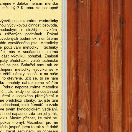
ozřejmě v daleko menším měřítku
y měli být? K tomu se postupně
m výcvik psa rozumíme
metodicky
lnou výcvikovou činnost psovoda,
dnoduchým i složitým cvikům,
a ztížených podmínek. Pokud
z uvedených podmínek, nemůžeme
bře vycvičeného psa. Metodicky
é používání metodiky i techniky
ýše, nás v současnosti zajímá
 část výcviku, bohužel. Znalosti
gicky předcházet volbě technické
bení na psa. Bohužel tomu tak ve
chopení metodiky výcviku se v
e větší nároky na nás a na naše
i to otevřeně, učit se, to se nám
iku mnohdy nahrazujeme větším
m. Pokud neporozumíme metodice
ičit, ale nikdy nemůže dosáhnout
učení a logického přemýšlení o
 mé předchozí články, tak jste tam
e odhadnout, kolik čtenářů to vzalo
y ve svém kynologickém vzdělání.
s hned napadne, zda ten „chytrák,
cviku. Musím přiznat, že také ne.
m pokus – omyl. Mezníkem pro mě
aráda (aspoň jsem to tak v té době
y, začal jsem psovi po přinesení