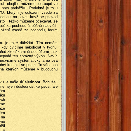
nutí obojího můžeme postoupit ve
rt přes překážku. Podobné je to u
PO, kterým je odložení vsedě za
ednout na povel, když se psovod
stoji, těžko můžeme očekávat, že
edě za pochodu úspěšně nacvičit.
ložení vsedě za pochodu, řadím
u je také důležitá. Tím nemám
 kdy cvičíme několikrát v týdnu.
před zkouškami či soutěžemi, pak
nepodá ten správný výkon. Navíc
 necvičíme systematicky a na psa
dobrý kontakt se psem. To všechno
, na kterých můžeme v budoucnu
iku je naše
důslednost
. Bohužel,
e nejen důslednost ke psovi, ale
nám
iku
ých
eme
áze
ném
 na
vně
íši
 To