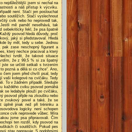
 nejdůležitější jsem si nechal na
stnosti a náš přístup k výcviku.
řípadě není. Stačí jen poslouchat
nebo soutěžích. Stačí vyslechnout
rčitý cvik nebo ho neprovedl tak,
 Jestli mě paměť neselhává, tak
d sebekriticky řekl, že psa špatně
a. Každý psovod hledá důvody, proč
kový, jaký si představoval. Hledá
 kde by měl, tedy u sebe. Jednou
, pak zase neschopný figurant a
pes, který nechce pracovat a který
echci tvrdit, že takové situace
vrdím, že z 99,5 % si za špatný
jste se určitě setkali s tvrzením
k to pozná a dělá si co chce“. Ano,
 o čem jsem před chvílí psal, tedy
ují vaši kolegové na cvičáku. Tedy
li. To v žádném případě. Sledujte
si u každého cviku psovod pomáhá
ak se ledabyle plouží po cvičáku,
čný psovod přijde na zkoušku nebo
uze zvukový povel a také, že se
úplně jinak než při tréninku a
psovodova logicky není schopen
okonce cvik neprovede vůbec. Míra
jakou jsme psa připravovali. Čím
pochopí ten rozdíl, kdy psovod na
kouškách či soutěžích. Pokud pes
akový stav napravuje. S podobnými