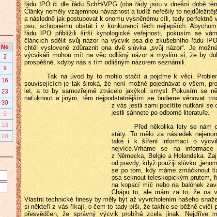
řádu IPO či dle řádu SchH/VPG (oba řády jsou v dnešní době tém
Články neměly vzájemnou návaznost a tudíž neřešily to nejdůležitějš
a následně jak postupovat k onomu vysněnému cíli, tedy perfektně
psu, schopnému obstát i v konkurenci těch nejlepších. Abychom
řádu IPO přiblížili širší kynologické veřejnosti, pokusím se vá
článcích sdělit svůj názor na výcvik psa dle zkušebního řádu IP
Ne
chtěl vysloveně zdůraznit ona dvě slůvka „svůj názor“. Je možné
výcvikáři mohou mít na věc odlišný názor a myslím si, že by do
2
prospěšné, kdyby nás s tím odlišným názorem seznámili.
9
Tak na úvod by to mohlo stačit a pojďme k věci. Proble
16
souvisejících je tak široká, že není možné pojednávat o všem, p
let, a to by samozřejmě ztrácelo jakýkoli smysl. Pokusím se ně
23
naťuknout a jiným, těm nejpodstatnějším se budeme věnovat tr
30
z vás jestli sami pocítíte nutkání se
jestli sáhnete po odborné literatuře.
6
13
Před několika lety se nám 
státy. To mělo za následek nejenom
20
také i k šíření informací o výcv
nejvíce.Vrháme se na informace
z Německa, Belgie a Holandska. Za
od pravdy, když použiji slůvko „jeno
se po tom, kdy máme zmáčknout tlač
psa seknout teleskopickým prutem, ře
na kopací míč nebo na balónek zavě
Chápu to, ale mám za to, že na v
Vlastní technické finesy by měly být až vyvrcholením našeho snaže
si někteří z vás říkají, o čem to tady píši, že takhle se běžně cvič
přesvědčen, že správný výcvik probíhá zcela jinak. Nejdříve 