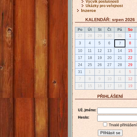
Výcvik poslušnosti
Ukázky pro veřejnost
Inzerce
KALENDÁŘ: srpen 2026
Po
Út
St
Čt
Pá
So
27
28
29
30
31
1
3
4
5
6
8
7
10
11
12
13
14
15
17
18
19
20
21
22
24
25
26
27
28
29
31
1
2
3
4
5
7
8
9
10
11
12
14
15
16
17
18
19
PŘIHLÁŠENÍ
Už. jméno:
Heslo:
Trvalé přihlášení