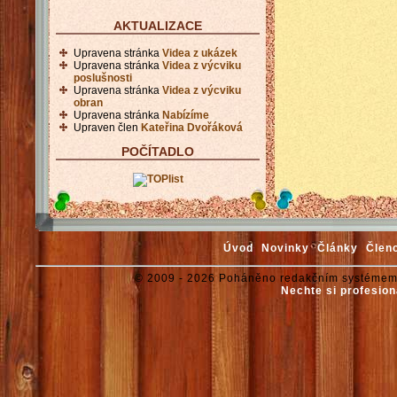
AKTUALIZACE
Upravena stránka
Videa z ukázek
Upravena stránka
Videa z výcviku
poslušnosti
Upravena stránka
Videa z výcviku
obran
Upravena stránka
Nabízíme
Upraven člen
Kateřina Dvořáková
POČÍTADLO
Úvod
Novinky
Články
Člen
© 2009 - 2026 Poháněno redakčním systémem
Nechte si profesion