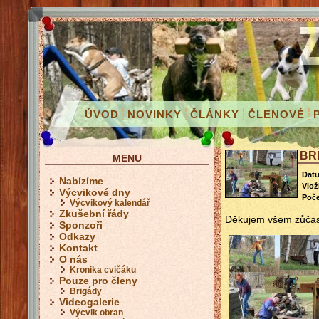
ÚVOD
NOVINKY
ČLÁNKY
ČLENOVÉ
BR
MENU
Dat
Nabízíme
Vloži
Výcvikové dny
Poče
Výcvikový kalendář
Zkušební řády
Děkujem všem zůča
Sponzoři
Odkazy
Kontakt
O nás
Kronika cvičáku
Pouze pro členy
Brigády
Videogalerie
Výcvik obran