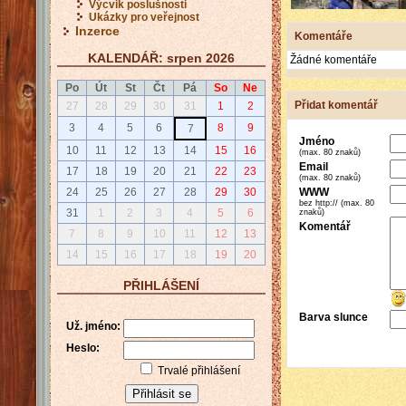
Výcvik poslušnosti
Ukázky pro veřejnost
Inzerce
Komentáře
KALENDÁŘ: srpen 2026
Žádné komentáře
Po
Út
St
Čt
Pá
So
Ne
Přidat komentář
27
28
29
30
31
1
2
3
4
5
6
8
9
7
Jméno
10
11
12
13
14
15
16
(max. 80 znaků)
Email
17
18
19
20
21
22
23
(max. 80 znaků)
WWW
24
25
26
27
28
29
30
bez http:// (max. 80
31
1
2
3
4
5
6
znaků)
Komentář
7
8
9
10
11
12
13
14
15
16
17
18
19
20
PŘIHLÁŠENÍ
Barva slunce
Už. jméno:
Heslo:
Trvalé přihlášení