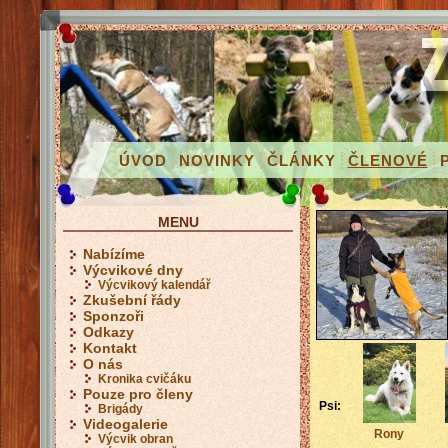
ÚVOD
NOVINKY
ČLÁNKY
ČLENOVÉ
MENU
Nabízíme
Výcvikové dny
Výcvikový kalendář
Zkušební řády
Sponzoři
Odkazy
Kontakt
O nás
Kronika cvičáku
Pouze pro členy
Psi:
Brigády
Videogalerie
Rony
Výcvik obran