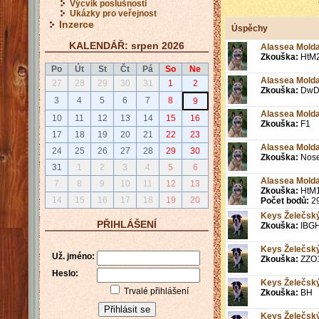
Výcvik poslušnosti
Ukázky pro veřejnost
Inzerce
Úspěchy
KALENDÁŘ: srpen 2026
Alassea Molda
Zkouška:
HtM
Po
Út
St
Čt
Pá
So
Ne
Alassea Molda
27
28
29
30
31
1
2
Zkouška:
DwD
3
4
5
6
7
8
9
Alassea Molda
10
11
12
13
14
15
16
Zkouška:
F1
17
18
19
20
21
22
23
Alassea Molda
24
25
26
27
28
29
30
Zkouška:
Nose
31
1
2
3
4
5
6
Alassea Molda
7
8
9
10
11
12
13
Zkouška:
HtM
14
15
16
17
18
19
20
Počet bodů:
2
Keys Želečsk
PŘIHLÁŠENÍ
Zkouška:
IBGH
Keys Želečsk
Už. jméno:
Zkouška:
ZZO
Heslo:
Keys Želečsk
Trvalé přihlášení
Zkouška:
BH
Keys Želečsk