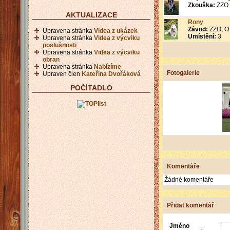
Zkouška:
ZZO
AKTUALIZACE
Rony
Závod:
ZZO, O 
Upravena stránka
Videa z ukázek
Umístění:
3
Upravena stránka
Videa z výcviku
poslušnosti
Upravena stránka
Videa z výcviku
obran
Upravena stránka
Nabízíme
Fotogalerie
Upraven člen
Kateřina Dvořáková
POČÍTADLO
Komentáře
Žádné komentáře
Přidat komentář
Jméno