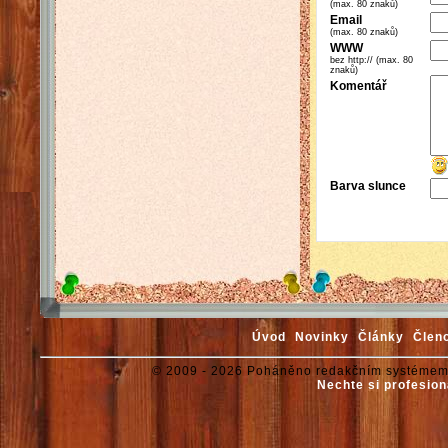
(max. 80 znaků)
Email
(max. 80 znaků)
WWW
bez http:// (max. 80
znaků)
Komentář
Barva slunce
Úvod
Novinky
Články
Člen
© 2009 - 2026 Poháněno redakčním systémem
Nechte si profesion