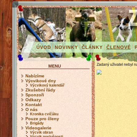
ÚVOD
NOVINKY
ČLÁNKY
ČLENOVÉ
Zadaný uživatel nebyl n
MENU
Nabízíme
Výcvikové dny
Výcvikový kalendář
Zkušební řády
Sponzoři
Odkazy
Kontakt
O nás
Kronika cvičáku
Pouze pro členy
Brigády
Videogalerie
Výcvik obran
Výcvik poslušnosti