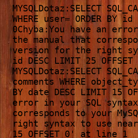
MYSQLDotaz:SELECT SQL_CA
WHERE user= ORDER BY id 
0Chyba:You have an error
the manual that correspo
version for the right sy
id DESC LIMIT 25 OFFSET 
MYSQLDotaz:SELECT SQL_CA
comments WHERE object_ty
BY date DESC LIMIT 15 O
error in your SQL synta
corresponds to your MySQ
right syntax to use near
15 OFFSET 0' at line 1