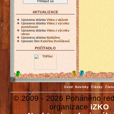
AKTUALIZACE
Upravena stránka
Videa z ukázek
Upravena stránka
Videa z výcviku
poslušnosti
Upravena stránka
Videa z výcviku
obran
Upravena stránka
Nabízíme
Upraven člen
Kateřina Dvořáková
POČÍTADLO
Úvod
Novinky
Články
Člen
© 2009 - 2026 Poháněno re
organizace
iZKO
,