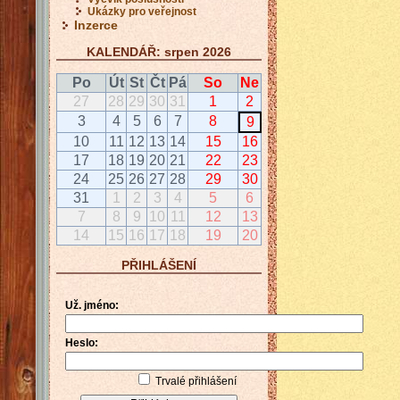
Ukázky pro veřejnost
Inzerce
KALENDÁŘ: srpen 2026
Po
Út
St
Čt
Pá
So
Ne
27
28
29
30
31
1
2
3
4
5
6
7
8
9
10
11
12
13
14
15
16
17
18
19
20
21
22
23
24
25
26
27
28
29
30
31
1
2
3
4
5
6
7
8
9
10
11
12
13
14
15
16
17
18
19
20
PŘIHLÁŠENÍ
Už. jméno:
Heslo:
Trvalé přihlášení