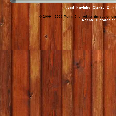
Úvod
Novinky
Články
Člen
© 2009 - 2026 Poháněno redakčním systémem
Nechte si profesion