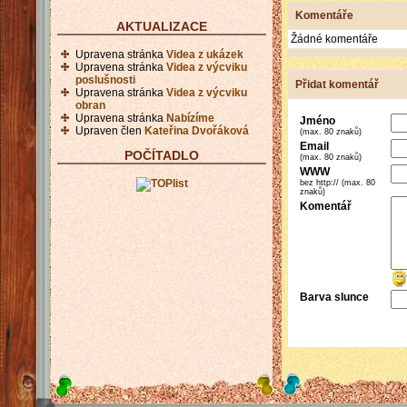
Komentáře
AKTUALIZACE
Žádné komentáře
Upravena stránka
Videa z ukázek
Upravena stránka
Videa z výcviku
poslušnosti
Přidat komentář
Upravena stránka
Videa z výcviku
obran
Upravena stránka
Nabízíme
Jméno
Upraven člen
Kateřina Dvořáková
(max. 80 znaků)
Email
POČÍTADLO
(max. 80 znaků)
WWW
bez http:// (max. 80
znaků)
Komentář
Barva slunce