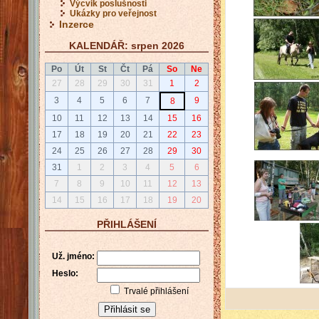
Výcvik poslušnosti
Ukázky pro veřejnost
Inzerce
KALENDÁŘ: srpen 2026
Po
Út
St
Čt
Pá
So
Ne
27
28
29
30
31
1
2
3
4
5
6
7
9
8
10
11
12
13
14
15
16
17
18
19
20
21
22
23
24
25
26
27
28
29
30
31
1
2
3
4
5
6
7
8
9
10
11
12
13
14
15
16
17
18
19
20
PŘIHLÁŠENÍ
Už. jméno:
Heslo:
Trvalé přihlášení