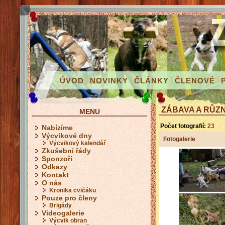
ÚVOD
NOVINKY
ČLÁNKY
ČLENOVÉ
ZÁBAVA A RŮZ
MENU
Počet fotografií:
23
Nabízíme
Výcvikové dny
Fotogalerie
Výcvikový kalendář
Zkušební řády
Sponzoři
Odkazy
Kontakt
O nás
Kronika cvičáku
Pouze pro členy
Brigády
Videogalerie
Výcvik obran