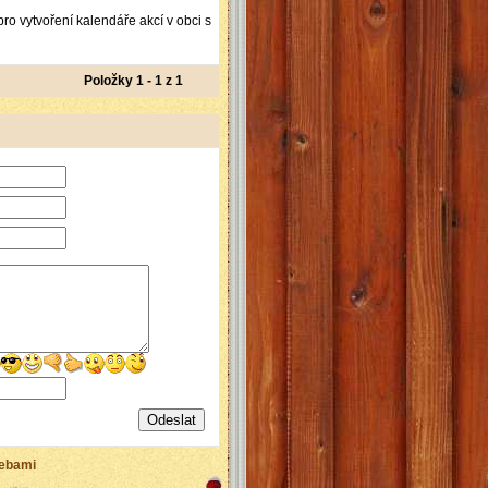
 pro vytvoření kalendáře akcí v obci s
Položky 1 - 1 z 1