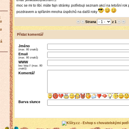
Email: jirimiksatko@seznam.cz
moc se mi to líbí. máte fajn stránky. potřebuji seznam akcí na letošní rok
pozdravem a spřáním mnoha úspěchů na další roky
k
ku
Strana
z 1
ku
Přidat komentář
vá
Jméno
(max. 80 znaků)
Email
(max. 80 znaků)
WWW
bez http:// (max. 80
znaků)
Komentář
Barva slunce