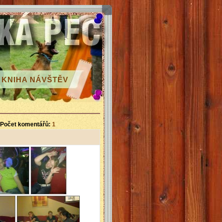
KNIHA NÁVŠTĚV
Počet komentářů:
1