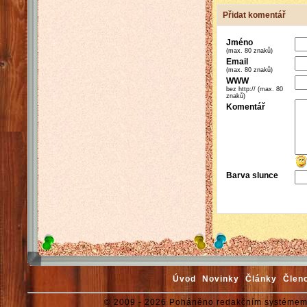
Přidat komentář
Jméno
(max. 80 znaků)
Email
(max. 80 znaků)
WWW
bez http:// (max. 80
znaků)
Komentář
Barva slunce
Úvod
Novinky
Články
Člen
© 2009 - 2026 Poháněno redakčním systémem