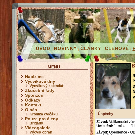
ÚVOD
NOVINKY
ČLÁNKY
ČLENOVÉ
B
MENU
R
Nabízíme
P
Výcvikové dny
Výcvikový kalendář
D
Zkušební řády
D
Sponzoři
P
Odkazy
Kontakt
O nás
Úspěchy
Kronika cvičáku
Pouze pro členy
Závod:
Velikonoční zá
Brigády
Umístění:
1. místo - tř
Videogalerie
Výcvik obran
Závod:
Obedience - O