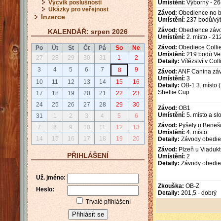
Výcvik poslušnosti
Umístění:
Výborný - 26
Ukázky pro veřejnost
Závod:
Obedience no b
Inzerce
Umístění:
237 bodů/výb
Závod:
Obedience závo
KALENDÁŘ: srpen 2026
Umístění:
2. místo - 21
Závod:
Obediece Collie
Po
Út
St
Čt
Pá
So
Ne
Umístění:
219 bodů:Velm
27
28
29
30
31
1
2
Detaily:
Vítězství v Col
3
4
5
6
7
9
8
Závod:
ANF Canina zá
Umístění:
3
10
11
12
13
14
15
16
Detaily:
OB-1 3. místo 
Sheltie Cup
17
18
19
20
21
22
23
24
25
26
27
28
29
30
Závod:
OB1
Umístění:
5. místo a s
31
1
2
3
4
5
6
Závod:
Pyšely u Benešo
7
8
9
10
11
12
13
Umístění:
4. místo
14
15
16
17
18
19
20
Detaily:
Závody obedie
Závod:
Plzeň u Viadukt
PŘIHLÁŠENÍ
Umístění:
2
Detaily:
Závody obedie
Už. jméno:
Zkouška:
OB-Z
Heslo:
Detaily:
201,5 - dobrý
Trvalé přihlášení