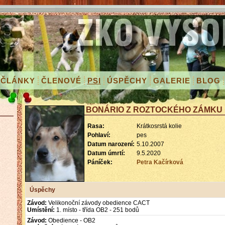
ČLÁNKY
ČLENOVÉ
PSI
ÚSPĚCHY
GALERIE
BLOG
BONÁRIO Z ROZTOCKÉHO ZÁMKU
Rasa:
Krátkosrstá kolie
Pohlaví:
pes
Datum narození:
5.10.2007
Datum úmrtí:
9.5.2020
Páníček:
Petra Kačírková
Úspěchy
Závod:
Velikonoční závody obedience CACT
Umístění:
1. místo - třída OB2 - 251 bodů
Závod:
Obedience - OB2