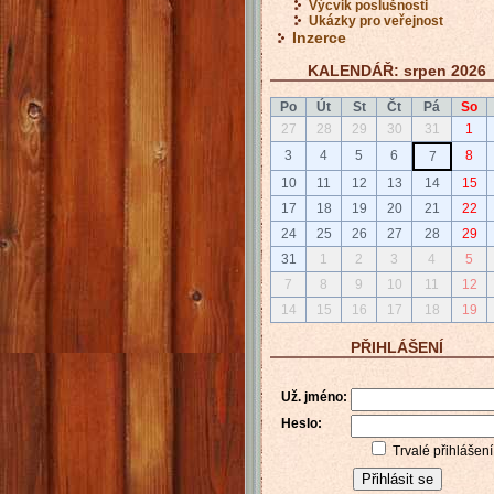
Výcvik poslušnosti
Ukázky pro veřejnost
Inzerce
KALENDÁŘ: srpen 2026
Po
Út
St
Čt
Pá
So
27
28
29
30
31
1
3
4
5
6
8
7
10
11
12
13
14
15
17
18
19
20
21
22
24
25
26
27
28
29
31
1
2
3
4
5
7
8
9
10
11
12
14
15
16
17
18
19
PŘIHLÁŠENÍ
Už. jméno:
Heslo:
Trvalé přihlášení