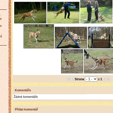
k
ku
ku
vá
Strana
z 1
Komentáře
Žádné komentáře
Přidat komentář