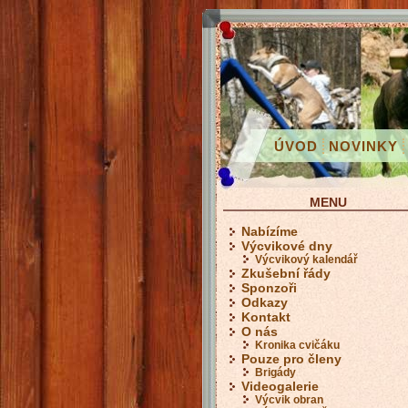
ÚVOD
NOVINKY
MENU
Nabízíme
Výcvikové dny
Výcvikový kalendář
Zkušební řády
Sponzoři
Odkazy
Kontakt
O nás
Kronika cvičáku
Pouze pro členy
Brigády
Videogalerie
Výcvik obran