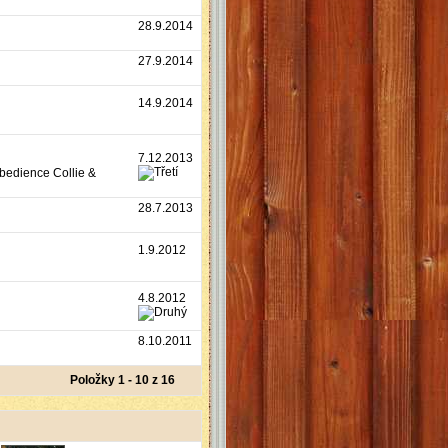
28.9.2014
27.9.2014
14.9.2014
7.12.2013
Obedience Collie &
28.7.2013
1.9.2012
4.8.2012
8.10.2011
Položky 1 - 10 z 16