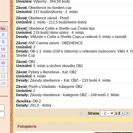
Umístění:
Výborný - 264,50 bodů
Závod:
Obedience no borders cup
Umístění:
237 bodů/výborný - 2. místo
Závod:
Obedience závod - Plzeň
Umístění:
2. místo - 212,5 bodů/velmi dobrý
Závod:
Obediece Collie a Sheltie cup Česká lípa
Ne
Umístění:
219 bodů:Velmi dobrý - 4. místo
2
Detaily:
Vítězství v Collie a Sheltie Cupu a celkové 4. místo v závodě.
9
Závod:
ANF Canina závod - OBEDIENCE
Umístění:
3
16
Detaily:
OB-1 3. místo (239 b Výborný) v celkovém hodnocení, Vítěz 4. 
Sheltie Cup
23
Závod:
OB1
30
Umístění:
5. místo a složení zkoušky OB1
6
Závod:
Pyšely u Benešova - Kat. OBZ
Umístění:
4. místo
13
Detaily:
Závody obedience – Kat. OBZ – 233 bodů 4. místo
20
Závod:
Plzeň u Viaduktu - Kategorie OBZ
Umístění:
2
Detaily:
Závody obedience - Kategorie OBZ – 248 bodů 2. Místo
Zkouška:
OB-Z
Detaily:
201,5 - dobrý
Strana
z 2
Fotogalerie