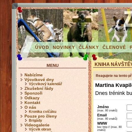
ÚVOD
NOVINKY
ČLÁNKY
ČLENOVÉ
KNIHA NÁVŠTĚ
MENU
Nabízíme
Reagujete na tento p
Výcvikové dny
Výcvikový kalendář
Martina Kvapi
Zkušební řády
Dnes trénink bu
Sponzoři
Odkazy
Kontakt
Jméno
O nás
(max. 80 znaků)
Kronika cvičáku
Email
Pouze pro členy
(max. 80 znaků)
Brigády
WWW
Videogalerie
bez http:// (max. 80
Výcvik obran
znaků)