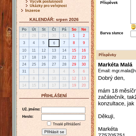
Výcvik poslušnosti
Příspěvek
Ukázky pro veřejnost
Inzerce
KALENDÁŘ: srpen 2026
Po
Út
St
Čt
Pá
So
Ne
Barva slunce
27
28
29
30
31
1
2
3
4
5
7
8
9
6
10
11
12
13
14
15
16
Příspěvky
17
18
19
20
21
22
23
Markéta Malá
24
25
26
27
28
29
30
Email: mgr.mala@v
31
1
2
3
4
5
6
Dobrý den,
7
8
9
10
11
12
13
14
15
16
17
18
19
20
mám 18 měsíční
PŘIHLÁŠENÍ
začátečník, ta
konzultace, jak
Už. jméno:
Děkuji,
Heslo:
Trvalé přihlášení
Markéta
775705751