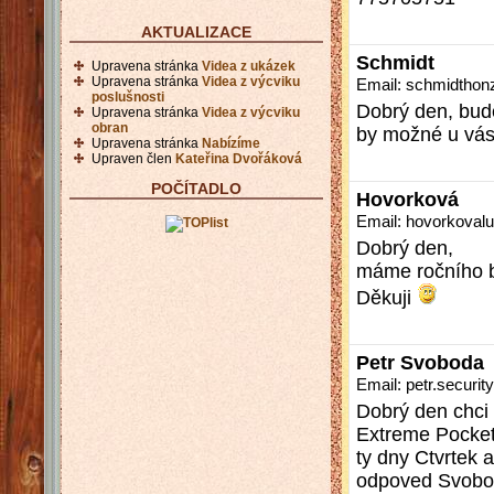
AKTUALIZACE
Schmidt
Upravena stránka
Videa z ukázek
Upravena stránka
Videa z výcviku
Email: schmidtho
poslušnosti
Dobrý den, bud
Upravena stránka
Videa z výcviku
obran
by možné u vás 
Upravena stránka
Nabízíme
Upraven člen
Kateřina Dvořáková
POČÍTADLO
Hovorková
Email: hovorkova
Dobrý den,
máme ročního b
Děkuji
Petr Svoboda
Email: petr.secur
Dobrý den chci
Extreme Pocket
ty dny Ctvrtek a
odpoved Svobod