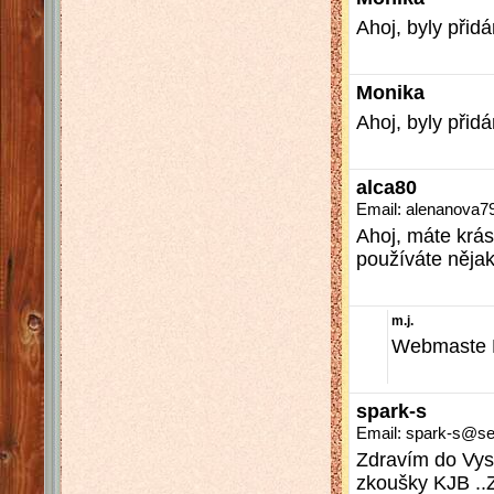
Ahoj, byly přidá
Monika
Ahoj, byly přidá
alca80
Email: alenanov
Ahoj, máte krá
používáte něja
m.j.
Webmaste M
spark-s
Email: spark-s@s
Zdravím do Vys
zkoušky KJB .