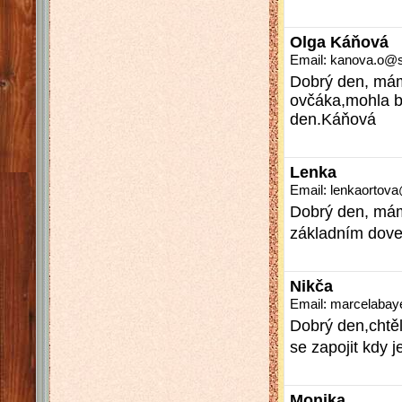
Olga Káňová
Email: kanova.o@
Dobrý den, mám
ovčáka,mohla by
den.Káňová
Lenka
Email: lenkaorto
Dobrý den, máme
základním dove
Nikča
Email: marcelaba
Dobrý den,chtěl
se zapojit kdy j
Monika