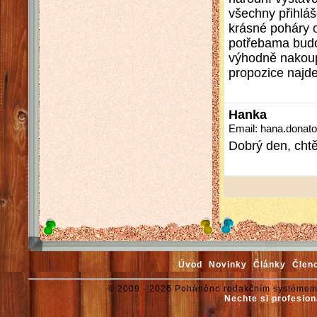
všechny přihláš
krásné poháry o
potřebama budo
výhodně nakoupi
propozice najd
Hanka
Email: hana.dona
Dobrý den, chtě
Úvod
Novinky
Články
Člen
© 2009 - 2026 Poháněno redakčním systémem
Nechte si profesion