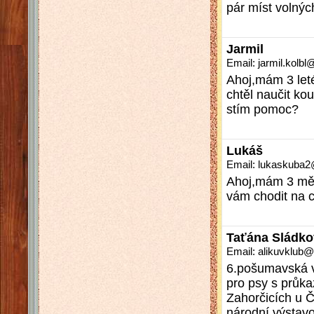
pár míst volný
Jarmil
Email: jarmil.kol
Ahoj,mám 3 let
chtěl naučit k
stím pomoc?
Lukáš
Email: lukaskuba
Ahoj,mám 3 měs
vám chodit na c
Taťána Sládko
Email: alikuvklu
6.pošumavská v
pro psy s průk
Zahorčicích u Č
národní výstavo