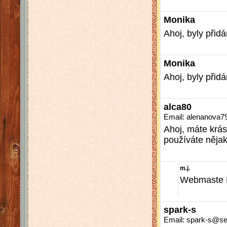
Monika
Ahoj, byly přidá
Monika
Ahoj, byly přidá
alca80
Email: alenanov
Ahoj, máte krá
používáte něja
m.j.
Webmaste M
spark-s
Email: spark-s@s