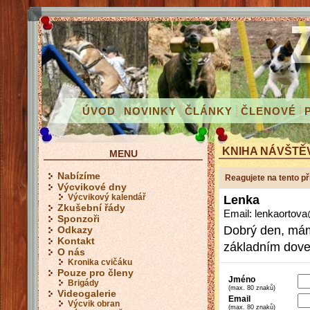
ÚVOD
NOVINKY
ČLÁNKY
ČLENOVÉ
KNIHA NÁVŠTĚ
MENU
Nabízíme
Reagujete na tento p
Výcvikové dny
Výcvikový kalendář
Lenka
Zkušební řády
Email: lenkaorto
Sponzoři
Dobrý den, máme
Odkazy
Kontakt
základním dove
O nás
Kronika cvičáku
Pouze pro členy
Jméno
Brigády
(max. 80 znaků)
Videogalerie
Email
Výcvik obran
(max. 80 znaků)