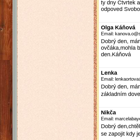
ty dny Ctvrtek a
odpoved Svobod
Olga Káňová
Email: kanova.o@
Dobrý den, mám
ovčáka,mohla by
den.Káňová
Lenka
Email: lenkaorto
Dobrý den, máme
základním dove
Nikča
Email: marcelaba
Dobrý den,chtěl
se zapojit kdy j