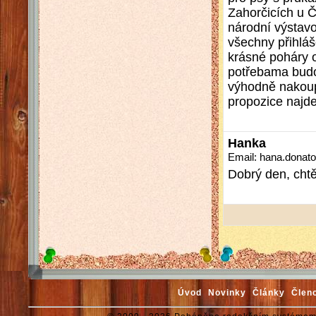
Zahorčicích u Č
národní výstavo
všechny přihláš
krásné poháry o
potřebama budo
výhodně nakoupi
propozice najd
Hanka
Email: hana.dona
Dobrý den, chtě
Úvod
Novinky
Články
Člen