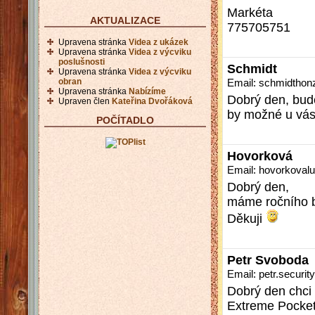
Markéta
AKTUALIZACE
775705751
Upravena stránka
Videa z ukázek
Upravena stránka
Videa z výcviku
poslušnosti
Schmidt
Upravena stránka
Videa z výcviku
Email: schmidtho
obran
Upravena stránka
Nabízíme
Dobrý den, bud
Upraven člen
Kateřina Dvořáková
by možné u vás 
POČÍTADLO
Hovorková
Email: hovorkova
Dobrý den,
máme ročního b
Děkuji
Petr Svoboda
Email: petr.secur
Dobrý den chci
Extreme Pocket