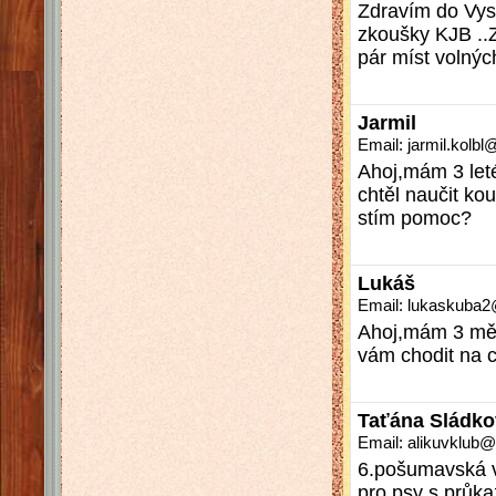
Zdravím do Vys
zkoušky KJB .
pár míst volný
Jarmil
Email: jarmil.kol
Ahoj,mám 3 let
chtěl naučit k
stím pomoc?
Lukáš
Email: lukaskuba
Ahoj,mám 3 měs
vám chodit na c
Taťána Sládko
Email: alikuvklu
6.pošumavská v
pro psy s průk