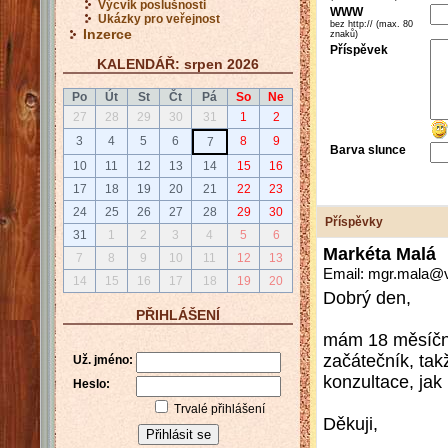
Výcvik poslušnosti
WWW
Ukázky pro veřejnost
bez http:// (max. 80
Inzerce
znaků)
Příspěvek
KALENDÁŘ: srpen 2026
Po
Út
St
Čt
Pá
So
Ne
27
28
29
30
31
1
2
3
4
5
6
8
9
7
Barva slunce
10
11
12
13
14
15
16
17
18
19
20
21
22
23
24
25
26
27
28
29
30
Příspěvky
31
1
2
3
4
5
6
Markéta Malá
7
8
9
10
11
12
13
Email: mgr.mala@v
14
15
16
17
18
19
20
Dobrý den,
PŘIHLÁŠENÍ
mám 18 měsíční
začátečník, ta
Už. jméno:
konzultace, jak
Heslo:
Trvalé přihlášení
Děkuji,