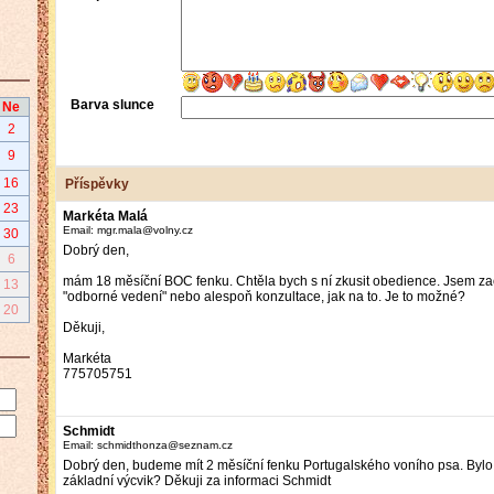
Barva slunce
Ne
2
9
16
Příspěvky
23
Markéta Malá
Email: mgr.mala@volny.cz
30
Dobrý den,
6
mám 18 měsíční BOC fenku. Chtěla bych s ní zkusit obedience. Jsem za
13
"odborné vedení" nebo alespoň konzultace, jak na to. Je to možné?
20
Děkuji,
Markéta
775705751
Schmidt
Email: schmidthonza@seznam.cz
Dobrý den, budeme mít 2 měsíční fenku Portugalského voního psa. Bylo
základní výcvik? Děkuji za informaci Schmidt