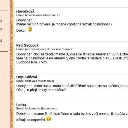
Hovorková
Email: hovorkovaluci@seznam.cz
k
Dobrý den,
ku
máme ročního boxera, je možné chodit na výcvik poslušnosti?
ku
Děkuji
vá
Petr Svoboda
Email: petr.security.pepelopez@seznam.cz
Dobrý den chci se zeptat mame 3,5mesice fenecku American Bully Extre
vam na poslušnost a na obrany ty dny Ctvrtek a Nedele plati....a jestli p
Svoboda Pila Jirkov
Olga Káňová
Email: kanova.o@seznam.cz
Dobrý den, mám dotaz, mám 6 měsíční štěně australského ovčáka,mohla
Děkuji a přejí hezký den.Káňová
Lenka
Email: lenkaortova@seznam.cz
Dobrý den, máme 5 měsíční štěně a ráda bych s vaší pomocí ji naučil
děkuji za odpověď