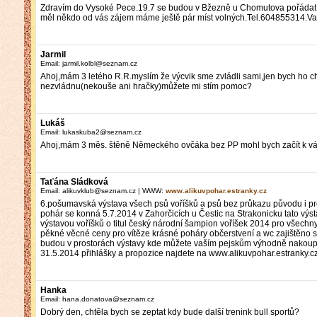
Zdravím do Vysoké Pece.19.7 se budou v Bžezně u Chomutova pořáda
měl někdo od vás zájem máme ještě pár míst volných.Tel.604855314.Va
Jarmil
Email: jarmil.kolbl@seznam.cz
Ahoj,mám 3 letého R.R.myslím že výcvik sme zvládli sami,jen bych ho ch
nezvládnu(nekouše ani hračky)můžete mi stím pomoc?
Lukáš
Email: lukaskuba2@seznam.cz
Ahoj,mám 3 měs. štěně Německého ovčáka bez PP mohl bych začít k vám
Taťána Sládková
Email: alikuvklub@seznam.cz | WWW:
www.alikuvpohar.estranky.cz
6.pošumavská výstava všech psů voříšků a psů bez průkazu původu i pr
pohár se konná 5.7.2014 v Zahorčicích u Čestic na Strakonicku tato výs
výstavou voříšků o titul český národní šampion voříšek 2014 pro všechn
pěkné věcné ceny pro vítěze krásné poháry občerstvení a wc zajištěno
budou v prostorách výstavy kde můžete vaším pejskům výhodně nakoupi
31.5.2014 přihlášky a propozice najdete na www.alikuvpohar.estranky.c
Hanka
Email: hana.donatova@seznam.cz
Dobrý den, chtěla bych se zeptat kdy bude další trenink bull sportů?