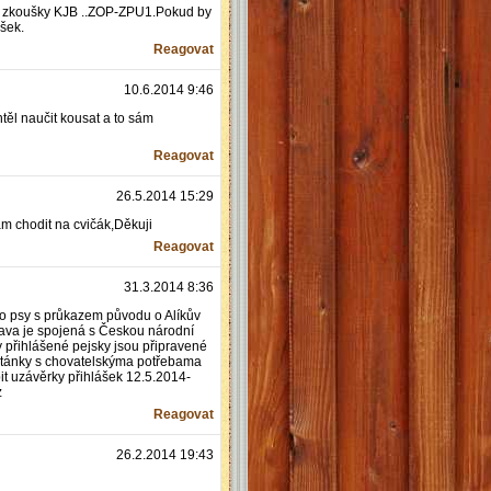
t zkoušky KJB ..ZOP-ZPU1.Pokud by
šek.
Reagovat
10.6.2014 9:46
těl naučit kousat a to sám
Reagovat
26.5.2014 15:29
 chodit na cvičák,Děkuji
Reagovat
31.3.2014 8:36
o psy s průkazem původu o Alíkův
tava je spojená s Českou národní
y přihlášené pejsky jsou připravené
 stánky s chovatelskýma potřebama
t uzávěrky přihlášek 12.5.2014-
z
Reagovat
26.2.2014 19:43