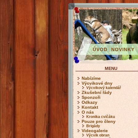
ÚVOD
NOVINKY
MENU
Nabízíme
Výcvikové dny
Výcvikový kalendář
Zkušební řády
Sponzoři
Odkazy
Kontakt
O nás
Kronika cvičáku
Pouze pro členy
Brigády
Videogalerie
Výcvik obran