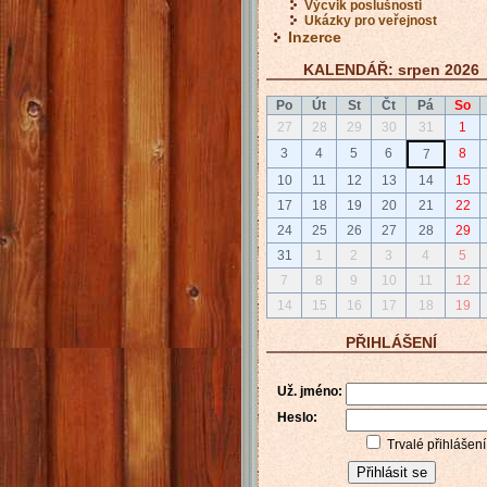
Výcvik poslušnosti
Ukázky pro veřejnost
Inzerce
KALENDÁŘ: srpen 2026
Po
Út
St
Čt
Pá
So
27
28
29
30
31
1
3
4
5
6
8
7
10
11
12
13
14
15
17
18
19
20
21
22
24
25
26
27
28
29
31
1
2
3
4
5
7
8
9
10
11
12
14
15
16
17
18
19
PŘIHLÁŠENÍ
Už. jméno:
Heslo:
Trvalé přihlášení